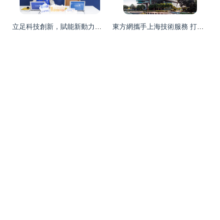
立足科技創新，賦能新動力——上海科技黨建·2024年‘滬小科’科技志愿服務隊首場政策宣貫系列報道
東方網攜手上海技術服務 打造數字化轉型的智能引擎