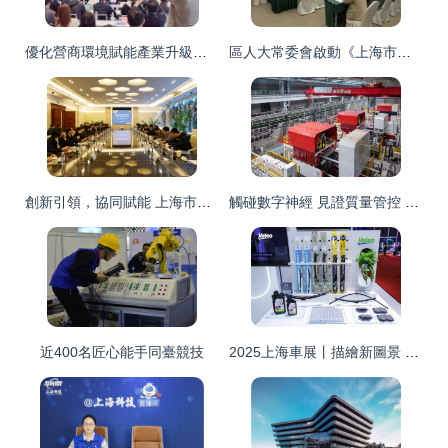
優化營商環境賦能產業升級，上海某鎮大力推動人工智能產業發展
區人大常委會啟動《上海市就業促進條例》執法檢查 助力上海技術服務高質量發展
創新引領，協同賦能 上海市計測院與中科院上海高研院深度交流互動
觸碰數字神經 見證質量管控 上海特斯拉工廠與技術服務深度體驗
近400名匠心能手同臺競技
2025上海車展丨描繪新圖景 法雷奧攜前沿技術亮相上海技術服務